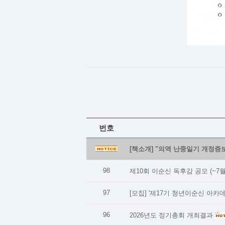
번호
[책소개] "의역 난중일기 개정증보
98
제10회 이순신 독후감 공모 (~7월
97
[모집] '제17기 청년이순신 아카데
96
2026년도 정기총회 개최결과