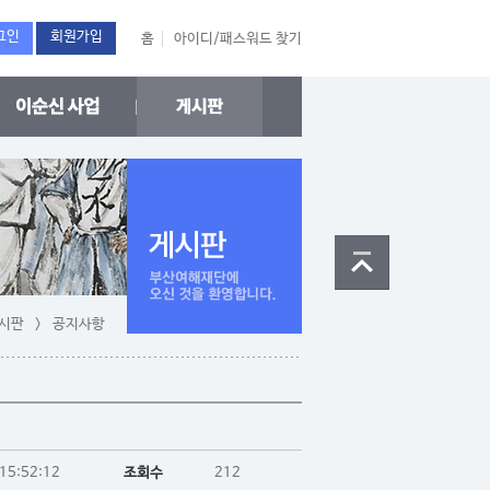
그인
회원가입
홈
아이디/패스워드 찾기
게시판 > 공지사항
15:52:12
조회수
212