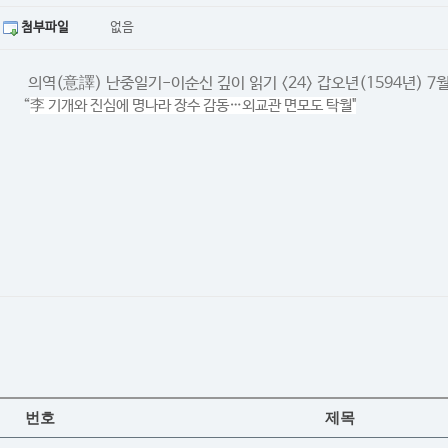
첨부파일
없음
의역(意譯) 난중일기-이순신 깊이 읽기 <24> 갑오년(1594년) 7
“
李 기개와 진심에 명나라 장수 감동…외교관 면모도 탁월"
번호
제목