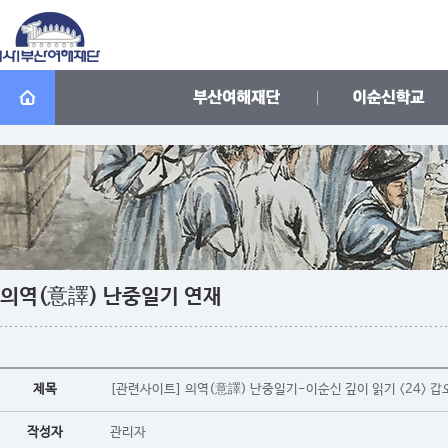
의역(意譯) 난중일기 연재
제목
[관련사이트] 의역(意譯) 난중일기-이순신 깊이 읽기 <24> 갑
작성자
관리자