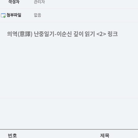
작성자
관리자
첨부파일
없음
의역(意譯) 난중일기-이순신 깊이 읽기 <2> 링크
번호
제목