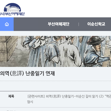
의역(意譯) 난중일기 연재
제목
[관련사이트] 의역(意譯) 난중일기-이순신 깊이 읽기 <2> “역
암시