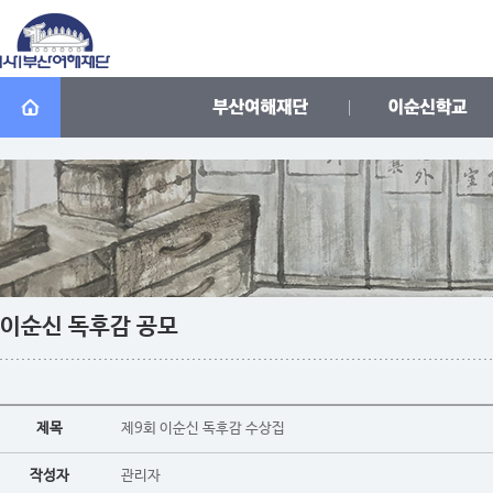
이순신 독후감 공모
제목
제9회 이순신 독후감 수상집
작성자
관리자