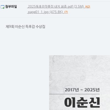
첨부파일
2025독후감작품집 내지 최종.pdf (3.5M)
[62]
page01_1.jpg (475.8K)
[7]
제9회 이순신 독후감 수상집