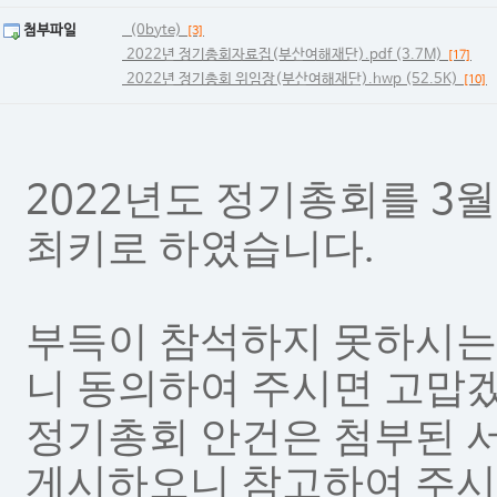
첨부파일
(0byte)
[3]
2022년 정기총회자료집(부산여해재단).pdf (3.7M)
[17]
2022년 정기총회 위임장(부산여해재단).hwp (52.5K)
[10]
년도 정기총회를
2022
3
최키로 하였습니다.
부득이 참석하지 못하시는
니 동의하여 주시면 고맙
정기총회 안건은 첨부된 
게시하오니 참고하여 주시