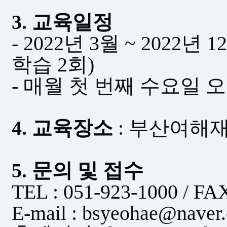
3.
교육일정
- 2022
년
3
월
~ 2022
년
12
학습 2회
)
-
매월 첫 번째 수요일 
4.
교육장소
:
부산여해재
5.
문의 및 접수
TEL : 051-923-1000 / FA
E-mail : bsyeohae@naver