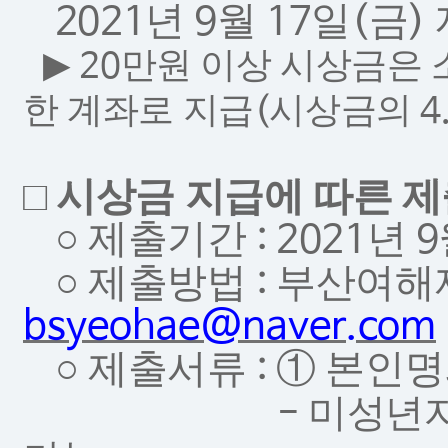
년
월
일
금
2021
9
17
(
)
▶
만원 이상 시상금은 
20
한 계좌로 지급
시상금의
(
4
□
시상금 지급에 따른 
○
제출기간
년
: 2021
9
○
제출방법
부산여해
:
bsyeohae@naver.com
○
제출서류
①
본인명
:
미성년자
-