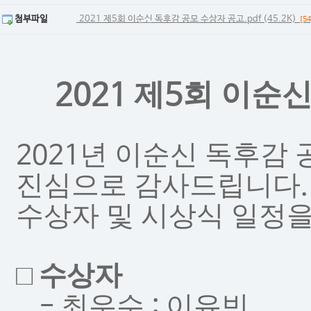
첨부파일
2021 제5회 이순신 독후감 공모 수상자 공고.pdf (45.2K)
[54
제
회 이순신
2021
5
년 이순신 독후감 
2021
진심으로 감사드립니다
.
수상자 및 시상식 일정
□
수상자
최우수
이유빈
-
: