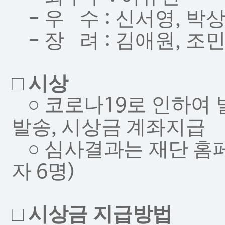
우 수
신서영
박
-
:
,
장 려
김애원
조
-
:
,
□
시상
○
코로나
로 인하여 
19
발송
시상금 계좌지급
,
○
심사결과는 재단 홈
자
명
6
)
□
시상금 지급방법