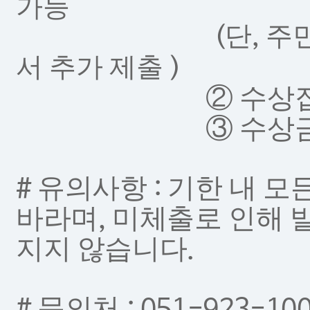
가능
단
주
(
,
서 추가 제출
)
②
수상집
③
수상
유의사항
기한 내 모
#
:
바라며
미체출로 인해 
,
지지 않습니다
.
문의처