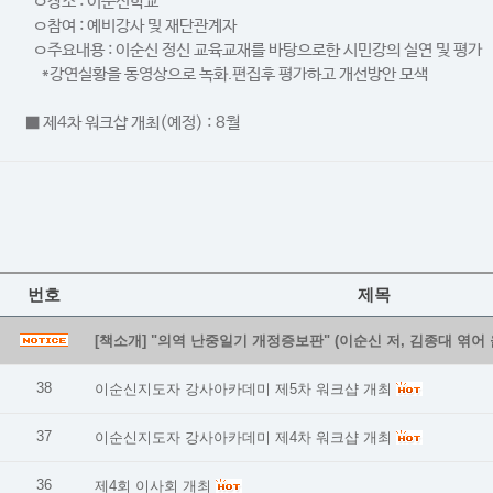
ㅇ장소 : 이순신학교
ㅇ참여 : 예비강사 및 재단관계자
ㅇ주요내용 : 이순신 정신 교육교재를 바탕으로한 시민강의 실연 및 평가
*강연실황을 동영상으로 녹화.편집후 평가하고 개선방안 모색
■ 제4차 워크샵 개최(예정) : 8월
번호
제목
[책소개] "의역 난중일기 개정증보판" (이순신 저, 김종대 엮어 
38
이순신지도자 강사아카데미 제5차 워크샵 개최
37
이순신지도자 강사아카데미 제4차 워크샵 개최
36
제4회 이사회 개최