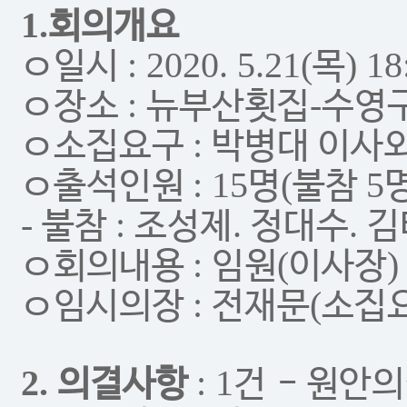
1.
회의개요
: 2020. 5.21(
) 1
ㅇ
일시
목
:
-
ㅇ
장소
뉴부산횟집
수영구
:
ㅇ
소집요구
박병대 이사
: 15
(
5
ㅇ
출석인원
명
불참
-
:
.
.
불참
조성제
정대수
김
:
(
ㅇ
회의내용
임원
이사장
:
(
ㅇ
임시의장
전재문
소집요
2.
: 1
의결사항
건 -
원안의