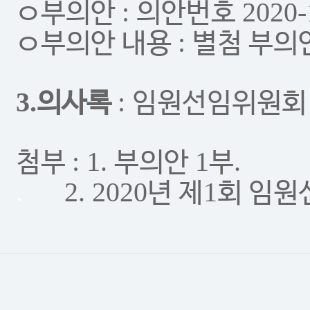
:
2020
ㅇ
부의안
의안번호
:
ㅇ
부의안 내용
별첨 부의
3.
:
의사록
임원선임위원회
: 1.
1
.
첨부
부의안
부
.
2. 2020
1
년 제
회 임원