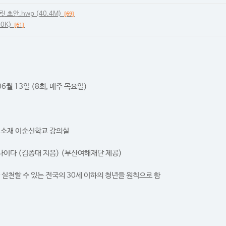
초안.hwp (40.4M)
[69]
0K)
[61]
06월 13일 (8회, 매주 목요일)
단 소재 이순신학교 강의실
나이다 (김종대 지음) (부산여해재단 제공)
 실천할 수 있는 전국의 30세 이하의 청년을 원칙으로 함