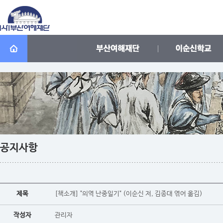
공지사항
제목
[책소개] "의역 난중일기" (이순신 저, 김종대 엮어 옮김)
작성자
관리자